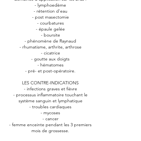
- lymphoedème
- rétention d'eau
- post masectomie
- courbatures
- épaule gelée
- boursite
- phénomène de Raynaud
- rhumatisme, arthrite, arthrose
- cicatrice
- goutte aux doigts
- hématomes
- pré- et post-opératoire.
LES CONTRE-INDICATIONS
- infections graves et fièvre
- processus inflammatoire touchant le
système sanguin et lymphatique
- troubles cardiaques
- mycoses
- cancer
- femme enceinte pendant les 3 premiers
mois de grossesse.