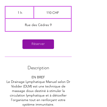
110
francs
1 h
1
110 CHF
suisses
Rue des Cèdres 9
Réserver
Description
EN BREF
Le Drainage Lymphatique Manuel selon Dr
Vodder (DLM) est une technique de
massage doux destiné à stimuler la
circulation lymphatique et à détoxifier
l'organisme tout en renforçant votre
système immunitaire.