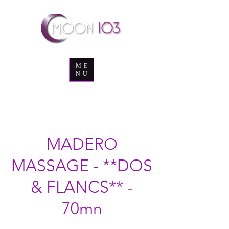
ME
NU
MADERO
MASSAGE - **DOS
& FLANCS** -
70mn