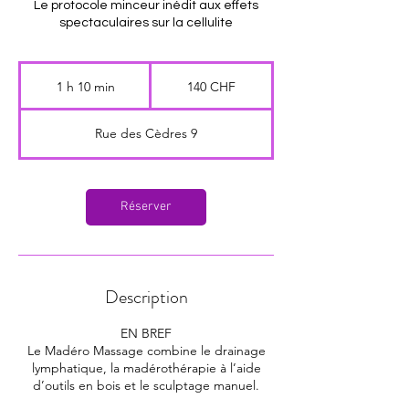
Le protocole minceur inédit aux effets
spectaculaires sur la cellulite
140
francs
1 h 10 min
1
140 CHF
suisses
1
0
Rue des Cèdres 9
m
i
n
Réserver
Description
EN BREF
Le Madéro Massage combine le drainage
lymphatique, la madérothérapie à l’aide
d’outils en bois et le sculptage manuel.