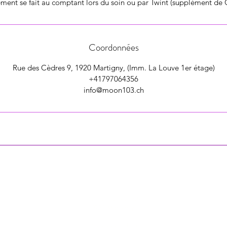
ment se fait au comptant lors du soin ou par Twint (supplément de 
Coordonnées
Rue des Cèdres 9, 1920 Martigny, (Imm. La Louve 1er étage)
+41797064356
info@moon103.ch
MOON 103
Rue des Cèdres 9
1920 Martigny
info@moon103.ch