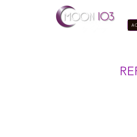
AC
RE