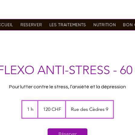
CUEIL
RESERVER
LES TRAITEMENTS
NUTRITION
BON 
FLEXO ANTI-STRESS - 60
Pour lutter contre le stress, l’anxiété et la dépression
120
francs
1 h
1
120 CHF
Rue des Cèdres 9
suisses
Réserver