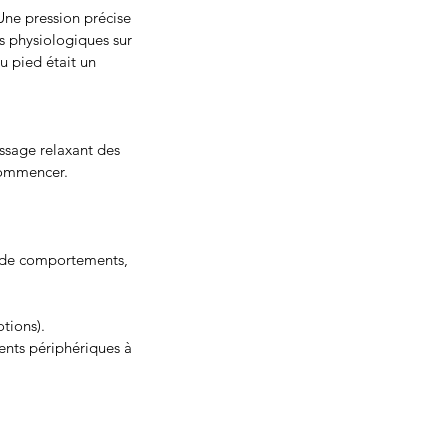
 Une pression précise
ns physiologiques sur
u pied était un
ssage relaxant des
 commencer.
, de comportements,
tions).
ments périphériques à